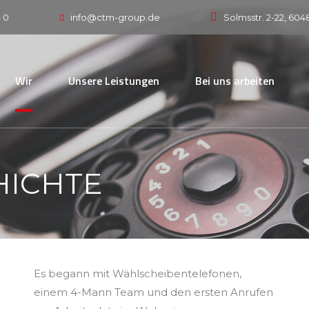
4 0
Solmsstr. 2-22, 604
info@ctm-group.de
Wir
Unsere Leistungen
Bei uns arbeiten
HICHTE
Es begann mit Wählscheibentelefonen,
einem 4-Mann Team und den ersten Anrufen